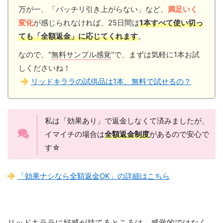
万が一、「パッチリ引き上がらない」など、
満足いく
変化
が感じられなければ、25日間は
1本すべて使い切っ
ても「全額返金」に応じてくれます
。
なので、"
無料サンプル感覚
"で、まずは気軽に1本お試
しくださいね！
リッドキララの試供品は1本、無料で試せるの？
私は「効果あり」で返金しなくて済みましたが、
イマイチの場合は
全額返金制度
があるので安心で
す☆
「効果ナシなら全額返金OK」の詳細はこちら
リッドキララに好感が持てるところは、感覚的ではなく、