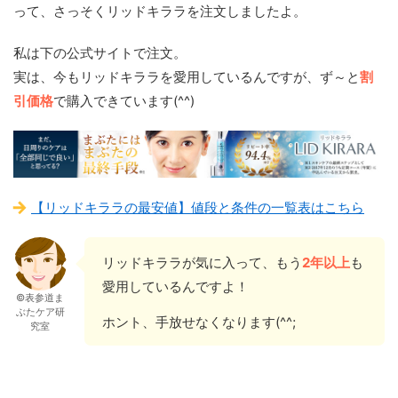
って、さっそくリッドキララを注文しましたよ。
私は下の公式サイトで注文。
実は、今もリッドキララを愛用しているんですが、ず～と
割
引価格
で購入できています(^^)
【リッドキララの最安値】値段と条件の一覧表はこちら
リッドキララが気に入って、もう
2年以上
も
愛用しているんですよ！
©表参道ま
ぶたケア研
ホント、手放せなくなります(^^;
究室