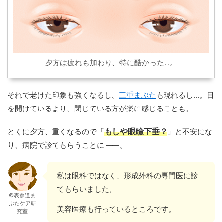
夕方は疲れも加わり、特に酷かった...。
それで老けた印象も強くなるし、
三重まぶた
も現れるし...。目
を開けているより、閉じている方が楽に感じることも。
とくに夕方、重くなるので「
もしや眼瞼下垂？
」と不安にな
り、病院で診てもらうことに
——
。
私は眼科ではなく、形成外科の専門医に診
てもらいました。
©表参道ま
ぶたケア研
美容医療も行っているところです。
究室