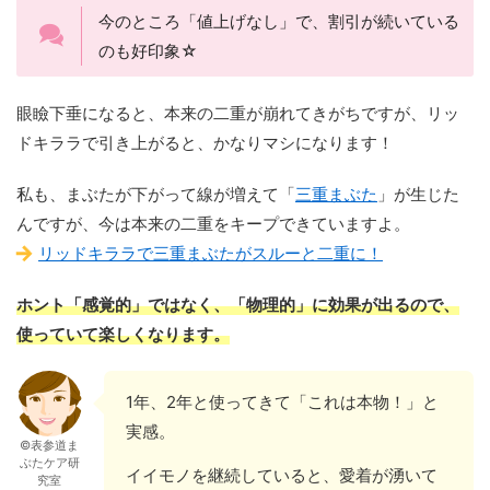
今のところ「値上げなし」で、割引が続いている
のも好印象☆
眼瞼下垂になると、本来の二重が崩れてきがちですが、リッ
ドキララで引き上がると、かなりマシになります！
私も、まぶたが下がって線が増えて「
三重まぶた
」が生じた
んですが、今は本来の二重をキープできていますよ。
リッドキララで三重まぶたがスルーと二重に！
ホント「感覚的」ではなく、「物理的」に効果が出るので、
使っていて楽しくなります。
1年、2年と使ってきて「これは本物！」と
実感。
©表参道ま
ぶたケア研
イイモノを継続していると、愛着が湧いて
究室