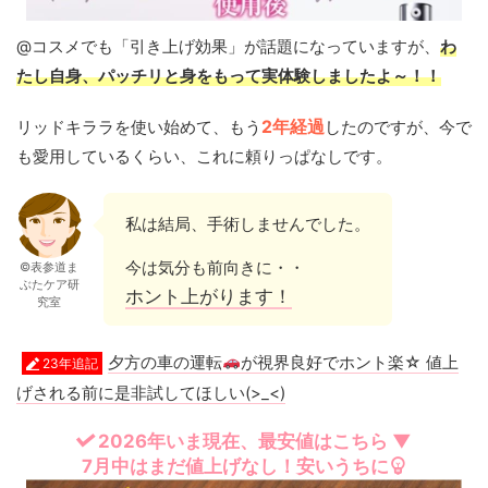
@コスメでも「引き上げ効果」が話題になっていますが、
わ
たし自身、パッチリと身をもって実体験しましたよ～！！
リッドキララを使い始めて、もう
2年経過
したのですが、今で
も愛用しているくらい、これに頼りっぱなしです。
私は結局、手術しませんでした。
今は気分も前向きに・・
©表参道ま
ぶたケア研
ホント上がります！
究室
夕方の車の運転
が視界良好でホント楽☆ 値上
23年追記
げされる前に是非試してほしい(>_<)
2026年いま現在、最安値はこちら ▼
7月中はまだ値上げなし！安いうちに