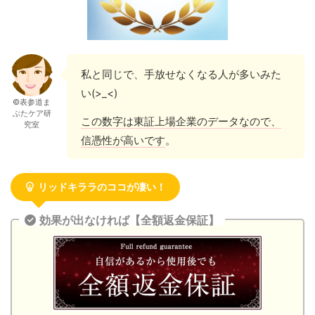
私と同じで、手放せなくなる人が多いみた
い(>_<)
©表参道ま
ぶたケア研
この数字は東証上場企業のデータなので、
究室
信憑性が高いです
。
リッドキララのココが凄い！
効果が出なければ【全額返金保証】