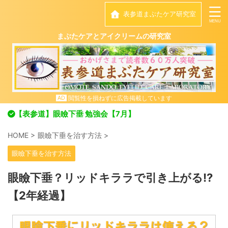
表参道まぶたケア研究室
まぶたケアとアイクリームの研究室
閲覧性を損ねずに広告掲載しています
AD
【表参道】眼瞼下垂 勉強会【7月】
HOME
>
眼瞼下垂を治す方法
>
眼瞼下垂を治す方法
眼瞼下垂？リッドキララで引き上がる!?
【2年経過】