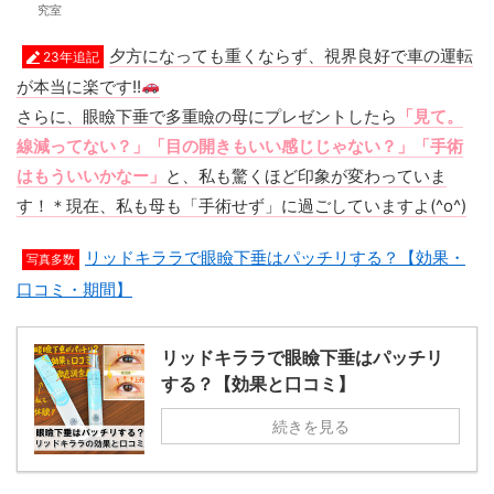
究室
夕方になっても重くならず、視界良好で車の運転
23年追記
が本当に楽です!!
さらに、眼瞼下垂で多重瞼の母にプレゼントしたら
「見て。
線減ってない？」「目の開きもいい感じじゃない？」「手術
はもういいかなー」
と、私も驚くほど印象が変わっていま
す！＊現在、私も母も「手術せず」に過ごしていますよ(^o^)
リッドキララで眼瞼下垂はパッチリする？【効果・
写真多数
口コミ・期間】
リッドキララで眼瞼下垂はパッチリ
する？【効果と口コミ】
続きを見る