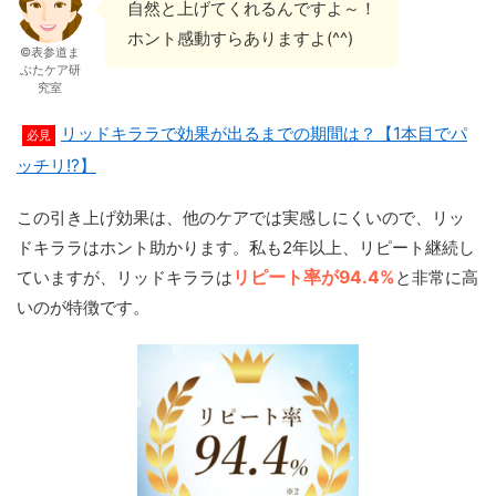
自然と上げてくれるんですよ～！
ホント感動すらありますよ(^^)
©表参道ま
ぶたケア研
究室
リッドキララで効果が出るまでの期間は？【1本目でパ
必見
ッチリ!?】
この引き上げ効果は、他のケアでは実感しにくいので、リッ
ドキララはホント助かります。私も2年以上、リピート継続し
ていますが、リッドキララは
リピート率が94.4%
と非常に高
いのが特徴です。