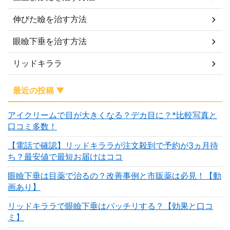
伸びた瞼を治す方法
眼瞼下垂を治す方法
リッドキララ
最近の投稿 ▼
アイクリームで目が大きくなる？デカ目に？*比較写真と
口コミ多数！
【電話で確認】リッドキララが注文殺到で予約が3ヵ月待
ち？最安値で最短お届けはココ
眼瞼下垂は目薬で治るの？改善事例と市販薬は必見！【動
画あり】
リッドキララで眼瞼下垂はパッチリする？【効果と口コ
ミ】