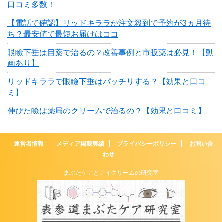
口コミ多数！
【電話で確認】リッドキララが注文殺到で予約が3ヵ月待
ち？最安値で最短お届けはココ
眼瞼下垂は目薬で治るの？改善事例と市販薬は必見！【動
画あり】
リッドキララで眼瞼下垂はパッチリする？【効果と口コ
ミ】
伸びた瞼は薬局のクリームで治るの？【効果と口コミ】
運営者情報
メディア掲載実績
プライバシーポリシー
お問い合
わせ
まぶたケアとアイクリームの研究室