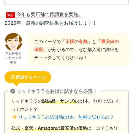
今年も実店舗で再調査を実施。
追記
2026年、最新の調査結果をお届けします！
このページで
「市販の有無」
と
「最安値の
値段」
が分かるので、ぜひ購入前に詳細を
©表参道ま
チェックしてくださいね！
ぶたケア研
究室
関連するページ
リッドキララをお得に試すなら必読！
リッドキララの
試供品・サンプル
は1本、無料で試せる
ってホント？
リッドキララの試供品は1本、無料で試せるの？
公式・楽天・Amazonの最安値の価格
は、コチラも詳